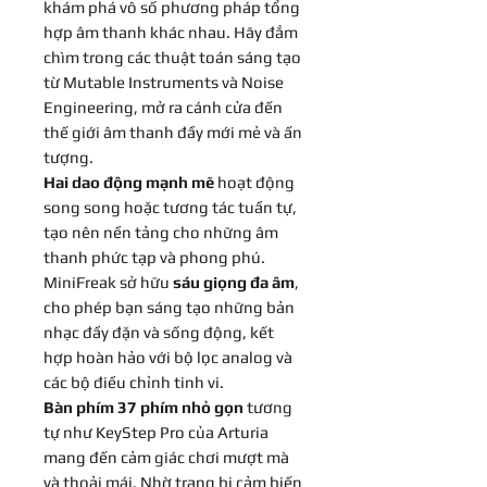
khám phá vô số phương pháp tổng
hợp âm thanh khác nhau. Hãy đắm
chìm trong các thuật toán sáng tạo
từ Mutable Instruments và Noise
Engineering, mở ra cánh cửa đến
thế giới âm thanh đầy mới mẻ và ấn
tượng.
Hai dao động mạnh mẽ
hoạt động
song song hoặc tương tác tuần tự,
tạo nên nền tảng cho những âm
thanh phức tạp và phong phú.
MiniFreak sở hữu
sáu giọng đa âm
,
cho phép bạn sáng tạo những bản
nhạc đầy đặn và sống động, kết
hợp hoàn hảo với bộ lọc analog và
các bộ điều chỉnh tinh vi.
Bàn phím 37 phím nhỏ gọn
tương
tự như KeyStep Pro của Arturia
mang đến cảm giác chơi mượt mà
và thoải mái. Nhờ trang bị cảm biến