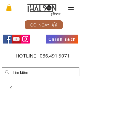
GỌI NGAY
Chính sách
HOTLINE :
036.491.5071