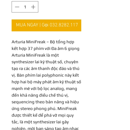
MUA NGAY | Gọi 032.8282.117
Arturia MiniFreak – Bộ tổng hợp
kết hợp 37 phím với Đa âm 6 giọng
Arturia MiniFreak là một
synthesizer lai kỹ thuật số, chuyên
tạo ra các âm thanh độc đáo và thú
vị. Bàn phím lai polyphonic này kết
hợp hai bộ máy phát âm kỹ thuật số
mạnh mẽ với bộ lọc analog, mang
đến khả năng điều chế thú vị,
sequencing theo bản năng và hiệu
ứng stereo phong phú. MiniFreak
được thiết kế để phá vỡ mọi quy
tắc, là một synthesizer lai gây
nghiện, mời bạn sáng tạo âm nhạc