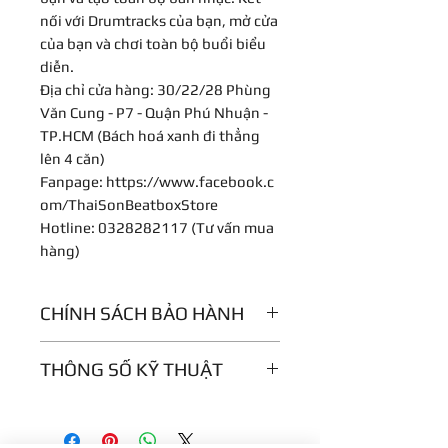
nối với Drumtracks của bạn, mở cửa
của bạn và chơi toàn bộ buổi biểu
diễn.
Địa chỉ cửa hàng: 30/22/28 Phùng
Văn Cung - P7 - Quận Phú Nhuận -
TP.HCM (Bách hoá xanh đi thẳng
lên 4 căn)
Fanpage: https://www.facebook.c
om/ThaiSonBeatboxStore
Hotline: 0328282117 (Tư vấn mua
hàng)
CHÍNH SÁCH BẢO HÀNH
12 tháng
THÔNG SỐ KỸ THUẬT
Monophonic synthesizer
100% Analog audio signal path