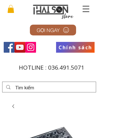
GỌI NGAY
Chính sách
HOTLINE :
036.491.5071