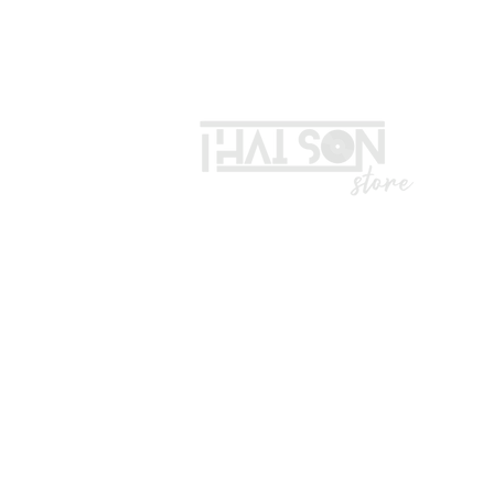
LIÊN HỆ
Vui lòng gọi trước khi đến mua hà
Địa chỉ: S8, đường số 16 - P3 - Q
*Hotline :
036.491.5071
(Tư vấn mua hàng)
* ZALO ADMIN , KĨ THUẬT : 0332