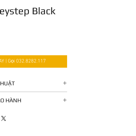
Keystep Black
iá
 | Gọi 032.8282.117
THUẬT
imkey keybed with velocity and
ẢO HÀNH
e:
lusive, exclusive, random, note
e up, double down modes
:
step-sequences with Rest, Tie,