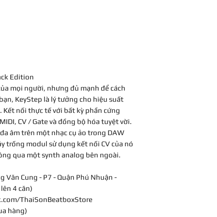
and Legato no
Rate control and
REC, PLAY, a
control over 
Sustain HOLD b
Sustain pedal ja
Chord play mode
ack Edition
SHIFT button sel
 của mọi người, nhưng đủ mạnh để cách
MIDI channel 
bạn, KeyStep là lý tưởng cho hiệu suất
values
Kết nối thực tế với bất kỳ phần cứng
DC jack for stan
IDI, CV / Gate và đồng bộ hóa tuyệt vời.
USB MIDI connec
 đa âm trên một nhạc cụ ảo trong DAW
editor
y trống modul sử dụng kết nối CV của nó
MIDI in/out port
thông qua một synth analog bên ngoài.
Sync i/o ports:
Supports 1 pu
g Văn Cung - P7 - Quận Phú Nhuận -
24 PPQ DIN sy
lên 4 căn)
Sync select swit
k.com/ThaiSonBeatboxStore
Internal, USB,
ua hàng)
CV/GATE output