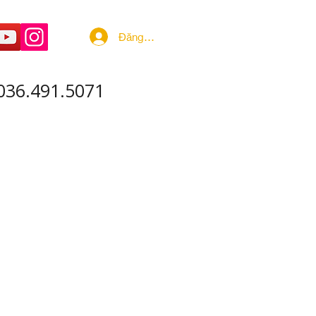
Đăng nhập
036.491.5071
 ÂM - SẢN XUẤT
More