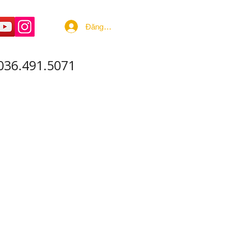
Đăng nhập
036.491.5071
 ÂM - SẢN XUẤT
More