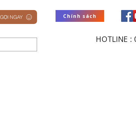
Chính sách
GỌI NGAY
HOTLINE : 
 STUDIO
THƯƠNG HIỆU
THU