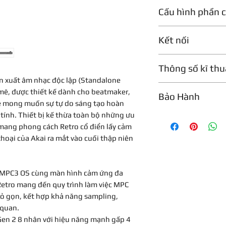
16 pad RGB MPCe
III Retro:
Cấu hình phần 
16 nút Step Seq
Pro Reverb
Touch Strip biểu
Advanced EQ
Bộ xử lý Gen 2 8 
Màn hình cảm ứn
Kết nối
CV Playgroup
4 nhân hiệu 
4 núm cảm ứng Q
Clip Matrix
4 nhân tiết k
8 ngân hàng pad
24 kênh Audio I
Utility Plug
RAM: 8GB.
Thông số kĩ thu
32 kênh MIDI In/
Super TS
Bộ nhớ trong: 1
sản xuất âm nhạc độc lập (Standalone
USB-C chuẩn Cla
Pro Stems Se
Hỗ trợ mở rộng l
Hệ thống âm thanh
mẽ, được thiết kế dành cho beatmaker,
Wi-Fi và Bluetoo
Bảo Hành
Pin sạc tích hợp.
ADC
ive mong muốn sự tự do sáng tạo hoàn
8 cổng CV/Gate 
Loa kiểm âm ster
24-bit / 44.1 kH
2 cổng MIDI In.
ính. Thiết bị kế thừa toàn bộ những ưu
Bảo hành 1 năm
DAC
2 cổng MIDI Out.
 mang phong cách Retro cổ điển lấy cảm
24-bit / 44.1 kH
Sampling trực ti
oại của Akai ra mắt vào cuối thập niên
Xử lý tín hiệu
Chế độ Ableton C
32-bit Floating 
Sampling trực ti
Màn hình
Hỗ trợ kết nối tố
h MPC3 OS cùng màn hình cảm ứng đa
Kích thước: 6.9 i
2 ngõ vào XLR/
I Retro mang đến quy trình làm việc MPC
Độ phân giải hiể
6 ngõ ra âm than
hỏ gọn, kết hợp khả năng sampling,
Kích thước vùng 
Khe cắm thẻ SD.
 quan.
150 x 93 mm
Hai cổng USB Ty
 Gen 2 8 nhân với hiệu năng mạnh gấp 4
Pad