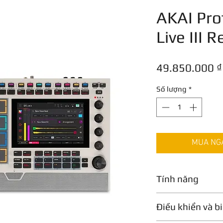
AKAI Pro
Live III R
49.850.000 ₫
Số lượng
*
MUA NGAY
Tính năng
Phần cứng MPC t
Điều khiển và b
Hệ điều hành MP
Các tính năng m