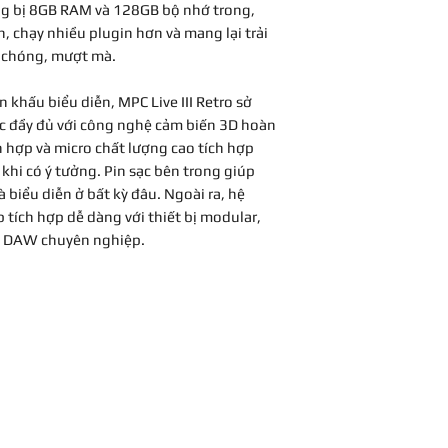
rang bị 8GB RAM và 128GB bộ nhớ trong,
16 Pad cảm ứng l
n, chạy nhiều plugin hơn và mang lại trải
Sensing.
8 Pad Banks.
 chóng, mượt mà.
Bộ điều khiển
4 núm Q-Link cả
 khấu biểu diễn, MPC Live III Retro sở
Encoder xoay đi
c đầy đủ với công nghệ cảm biến 3D hoàn
Núm chỉnh âm l
h hợp và micro chất lượng cao tích hợp
60 nút chức năng
hi có ý tưởng. Pin sạc bên trong giúp
CPU & Bộ nhớ
 biểu diễn ở bất kỳ đâu. Ngoài ra, hệ
Bộ xử lý ARM đa 
 tích hợp dễ dàng với thiết bị modular,
RAM: 8GB.
m DAW chuyên nghiệp.
Bộ nhớ trong: 1
Nguồn điện
Adapter 19V / 3.
Pin Lithium-ion s
Thời lượng pin:
Tối đa 4 giờ s
Kích thước
435.9 x 256.0 x
Trọng lượng