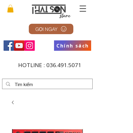
GỌI NGAY
Chính sách
HOTLINE :
036.491.5071