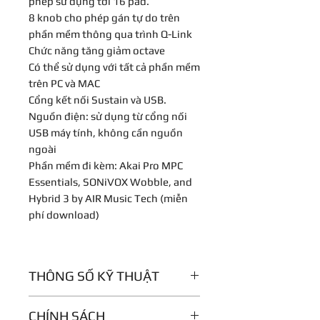
phép sử dụng tới 16 pad.
8 knob cho phép gán tự do trên
phần mềm thông qua trình Q-Link
Chức năng tăng giảm octave
Có thể sử dụng với tất cả phần mềm
trên PC và MAC
Cổng kết nối Sustain và USB.
Nguồn điện: sử dụng từ cổng nối
USB máy tính, không cần nguồn
ngoài
Phần mềm đi kèm: Akai Pro MPC
Essentials, SONiVOX Wobble, and
Hybrid 3 by AIR Music Tech (miễn
phí download)
THÔNG SỐ KỸ THUẬT
Note Keys
CHÍNH SÁCH
(25) velocity-sensitive keys; 10-