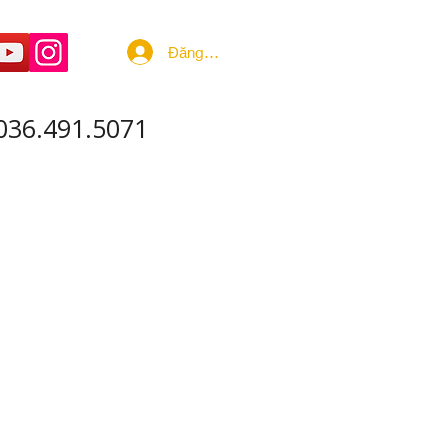
Đăng nhập
036.491.5071
 ÂM - SẢN XUẤT
More