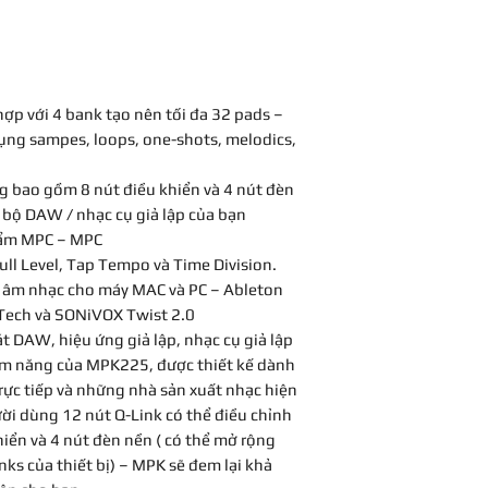
Pad: 8 nút bấm RGB 
gọn và tính năng cắ
thể lên đến 32 nút 
chọn lý tưởng cho 
Điều khiển Q-Link:
nghiệp và dân chơi 
8 nút điều khiển
4 nút đèn nền
ợp với 4 bank tạo nên tối đa 32 pads –
Quãng tám: 10 dải 
dụng sampes, loops, one-shots, melodics,
Arpeggiator: có
Các điều khiển khác
ng bao gồm 8 nút điều khiển và 4 nút đèn
MPC Note Repeat
i bộ DAW / nhạc cụ giả lập của bạn
MPC Full Level
hẩm MPC – MPC
Tap Tempo
ll Level, Tap Tempo và Time Division.
Time Division
 âm nhạc cho máy MAC và PC – Ableton
Kết nối: Thông qua
c Tech và SONiVOX Twist 2.0
Kích thước ( Rộng * 
 DAW, hiệu ứng giả lập, nhạc cụ giả lập
488,95mm*298,4
iềm năng của MPK225, được thiết kế dành
Cân nặng: 2,76kg
rực tiếp và những nhà sản xuất nhạc hiện
i dùng 12 nút Q-Link có thể điều chỉnh
iển và 4 nút đèn nền ( có thể mở rộng
ks của thiết bị) – MPK sẽ đem lại khả