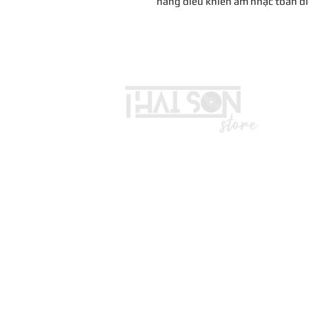
năng điều khiển âm nhạc toàn di
LIÊN HỆ
Vui lòng gọi trước khi đến mua hà
Địa chỉ: S8, đường số 16 - P3 - Q
*Hotline :
036.491.5071
(Tư vấn mua hàng)
* ZALO ADMIN , KĨ THUẬT : 0332