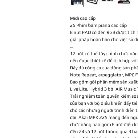
Midi cao cấp
25 Phím bấm piano cao cấp
8 nút PAD có đèn RGB được tích h
giải pháp hoàn hảo cho việc sử 
…
12 nút có thể tùy chỉnh chức nă
nền được thiết kế để tích hợp vớ
Đầy đủ công cụ của dòng sản p
Note Repeat, arpeggiator, MPC Fu
Bao gồm gói phần mềm sản xuất
Live Lite, Hybrid 3 bởi AIR Musi
Trải nghiệm toàn quyền kiểm soát
của bạn với bộ điều khiển đầy t
cho các những người trình diễn t
đại. Akai MPK 225 mang đến ngườ
chức năng bao gồm 8 nút điều kh
đến 24 và 12 nút thông qua 3 ban