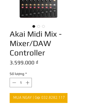
Akai Midi Mix -
Mixer/DAW
Controller
Giá
3.599.000 ₫
Số lượng
*
MUA NGAY | Gọi 032.8282.117