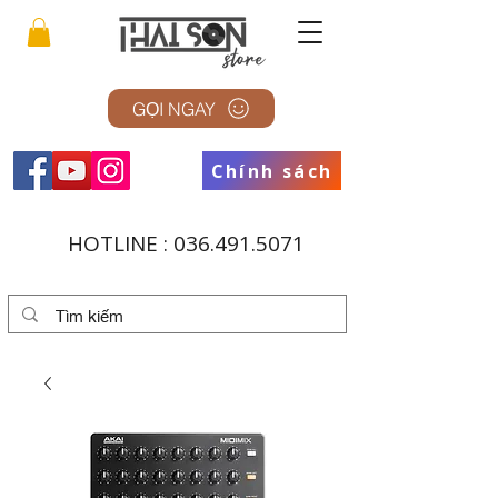
GỌI NGAY
Chính sách
HOTLINE :
036.491.5071