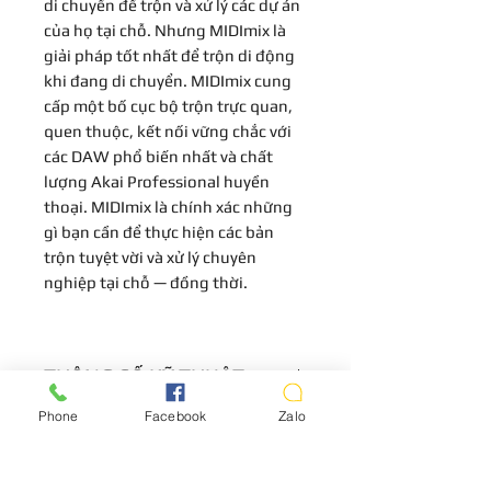
di chuyển để trộn và xử lý các dự án
của họ tại chỗ. Nhưng MIDImix là
giải pháp tốt nhất để trộn di động
khi đang di chuyển. MIDImix cung
cấp một bố cục bộ trộn trực quan,
quen thuộc, kết nối vững chắc với
các DAW phổ biến nhất và chất
lượng Akai Professional huyền
thoại. MIDImix là chính xác những
gì bạn cần để thực hiện các bản
trộn tuyệt vời và xử lý chuyên
nghiệp tại chỗ — đồng thời.
THÔNG SỐ KỸ THUẬT
Phone
Facebook
Zalo
Midi mixer to control virtually
CHÍNH SÁCH
any DAW
8 individual line faders, 1 master
Bảo Hành 1 Năm
fader