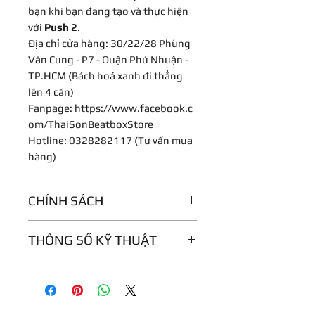
bạn khi bạn đang tạo và thực hiện
với
Push 2
.
Địa chỉ cửa hàng: 30/22/28 Phùng
Văn Cung - P7 - Quận Phú Nhuận -
TP.HCM (Bách hoá xanh đi thẳng
lên 4 căn)
Fanpage: https://www.facebook.c
om/ThaiSonBeatboxStore
Hotline: 0328282117 (Tư vấn mua
hàng)
CHÍNH SÁCH
Bảo hành 12 tháng
THÔNG SỐ KỸ THUẬT
64 x miếng đệm nhạy áp
Nhạy cảm vận tốc: Có
Các bộ điều khiển khác: Dải cảm
ứng - uốn cong cao độ, cuộn