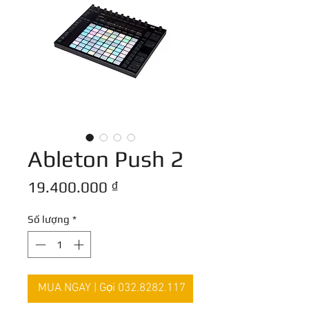
Ableton Push 2
Giá
19.400.000 ₫
Số lượng
*
MUA NGAY | Gọi 032.8282.117