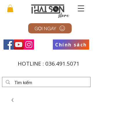
GỌI NGAY
Chính sách
HOTLINE :
036.491.5071