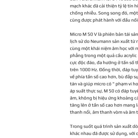
mạch khác đã cải thiện tỷ lệ tín 
chống nhiễu. Song song đó, một
cũng được phát hành với đầu nối
Micro M 50 V là phiên bản tái sả
lịch sử do Neumann sản xuất từ 
cùng một khái niệm âm học với
phẳng trong một quả cầu acrylic
cực độc đáo, đa hướng ở tần số 
trên 1000 Hz. Đồng thời, đáp tu
về phía tần số cao hơn, bù đắp 
tán và giúp micro có " phạm vi 
áp suất thực sự, M 50 có đáp tu
âm, không bị hiệu ứng khoảng c
tăng lên ở tần số cao hơn mang l
thanh nổi, âm thanh vòm và âm 
Trong suốt quá trình sản xuất dò
khác nhau đã được sử dụng, với 