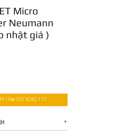
ET Micro
er Neumann
 nhật giá )
 | Gọi 032.8282.117
ật
ộng
Cảm biến áp suất