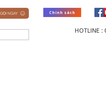
Chính sách
GỌI NGAY
HOTLINE : 
 STUDIO
THƯƠNG HIỆU
THU