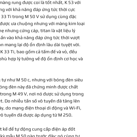
đương, trọng số A
màng rung được coi là tốt nhất, K 53 với
Cũng vào khoảng 
ng với khả năng đáp ứng tức thời cực
màng Loa của K 
Mức SPL tối đa ch
 33 Ti trong M 50 V sử dụng cùng đặc
sang niken.
THD 0,5%²⁾
 được ưa chuộng nhưng với màng kim loại
Năm 1964, mẫu M
ẹ nhưng cứng cáp, titan là vật liệu lý
thay đổi mạch đi
Tỷ lệ tín hiệu trên
ần vào khả năng đáp ứng tức thời vượt
chế độ hoạt độn
nhiễu, CCIR (so vớ
òn mang lại độ ổn định lâu dài tuyệt vời.
định" sang "tự p
dB SPL)¹⁾
giảm thiểu hơn n
K 33 Ti, bao gồm cả tấm đế và vỏ, đều
đời cũ sau đó đã
phù hợp lý tưởng về độ ổn định cơ học và
Mức độ tiếng ồn 
mạch c.
đương, CCIR¹⁾
Từ năm 1965, mi
cách sử dụng củ 
 tự như M 50 c, nhưng với bóng đèn siêu
Điện áp đầu ra tối
polyester mạ vàn
Bóng đèn này đã chứng minh được chất
thế K 53 không 
 trong M 49 V, nơi nó được sử dụng trong
Nguồn điện
để sửa chữa các 
. Do nhiễu tần số vô tuyến đã tăng lên
Song song đó, một 
Các đầu
, do mạng điện thoại di động và Wi-Fi,
được sản xuất từ ​​
nối/ Microphone 
vô tuyến đã được áp dụng từ M 250.
đầu nối Tuchel 7 ch
thiết
nối kiểu lưỡi lê. Mộ
 kế để tự động cung cấp điện áp đốt
khác nhau:
Các đầu nối cần
 kỳ mẫu M 50 nào trước đây; nó cũng tự