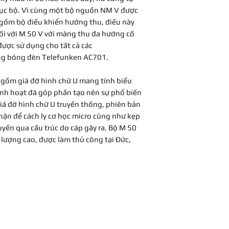
Mẫu M 250 (không
thiết/Bộ nguồn - 
 cục bộ. Vì cùng một bộ nguồn NM V được
từ ​​tháng 10 đế
ra
gồm bộ điều khiển hướng thu, điều này
Mẫu M 250 b, đư
đối với M 50 V với màng thu đa hướng cố
1961, về mặt kỹ
Cân nặng
được sử dụng cho tất cả các
b.
ng bóng đèn Telefunken AC701.
Mẫu M 250 c từ n
Đường kính
mẫu M 50 c.
 gồm giá đỡ hình chữ U mang tính biểu
Chiều dài
linh hoạt đã góp phần tạo nên sự phổ biến
 giá đỡ hình chữ U truyền thống, phiên bản
ận để cách ly cơ học micro cũng như kẹp
yền qua cấu trúc do cáp gây ra. Bộ M 50
lượng cao, được làm thủ công tại Đức,