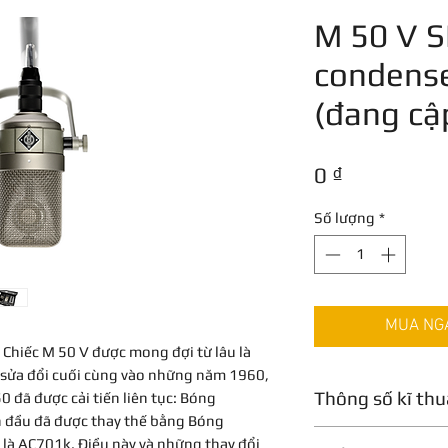
M 50 V S
condens
(đang cập
Giá
0 ₫
Số lượng
*
MUA NGAY
! Chiếc M 50 V được mong đợi từ lâu là
 sửa đổi cuối cùng vào những năm 1960,
Thông số kĩ thu
0 đã được cải tiến liên tục: Bóng
n đầu đã được thay thế bằng Bóng
là AC701k. Điều này và những thay đổi
Nguyên lý hoạt đ