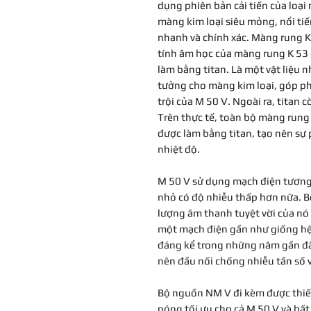
dụng phiên bản cải tiến của loại 
màng kim loại siêu mỏng, nổi tiế
nhanh và chính xác. Màng rung K
tính âm học của màng rung K 53
làm bằng titan. Là một vật liệu nh
tưởng cho màng kim loại, góp ph
trội của M 50 V. Ngoài ra, titan c
Trên thực tế, toàn bộ màng rung 
được làm bằng titan, tạo nên sự 
nhiệt độ.
M 50 V sử dụng mạch điện tương
nhỏ có độ nhiễu thấp hơn nữa. 
lượng âm thanh tuyệt vời của nó
một mạch điện gần như giống hệt
đáng kể trong những năm gần đây
nên đầu nối chống nhiễu tần số 
Bộ nguồn NM V đi kèm được thiết
nóng tối ưu cho cả M 50 V và bất