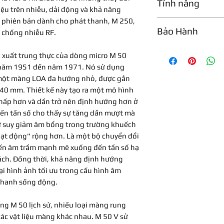
Tính năng
hiệu trên nhiễu, dải động và khả năng
âm thanh
 phiên bản dành cho phát thanh, M 250,
rong suốt 20 năm
Bảo Hành
Mô hình định hướ
 chống nhiễu RF.
một số thay đổi.
Phiên bản đầu ti
Bảo hành 1 năm
Dải tần số
màng PVC mạ và
n xuất trung thực của dòng micro M 50
công ty Hiller ph
​​năm 1951 đến năm 1971. Nó sử dụng
Độ nhạy ở tần số 
dụng micro .
 một màng LOA đa hướng nhỏ, được gắn
với trở kháng 1
Từ khoảng năm 1
 40 mm. Thiết kế này tạo ra một mô hình
k& OMEGA;.
K 53 với màng c
thấp hơn và dần trở nên định hướng hơn ở
Từ năm 1954/55 t
yến tần số cho thấy sự tăng dần mượt mà
Trở kháng định m
thế bằng một lo
sự suy giảm âm bổng trong trường khuếch
của Telefunken,
hoạt động" rộng hơn. Là một bộ chuyển đổi
Trở kháng tải địn
đặc biệt dành c
yến âm trầm mạnh mẽ xuống đến tần số hạ
mức
duyệt.
ách. Đồng thời, khả năng định hướng
Năm 1957, mẫu M
ại hình ảnh tối ưu trong cấu hình âm
Tỷ lệ tín hiệu trên
ra mới (BV11) và
thanh sống động.
nhiễu, trọng số A 
Điều này giúp gi
với 94 dB SPL)¹⁾
Bắt đầu từ năm 1
ng M 50 lịch sử, nhiều loại màng rung
độ nhiễu micro 
Mức độ nhiễu tươ
các vật liệu màng khác nhau. M 50 V sử
Telefunken đã đư