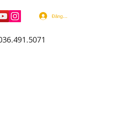
Đăng nhập
036.491.5071
 ÂM - SẢN XUẤT
More