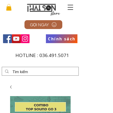
GỌI NGAY
Chính sách
HOTLINE :
036.491.5071