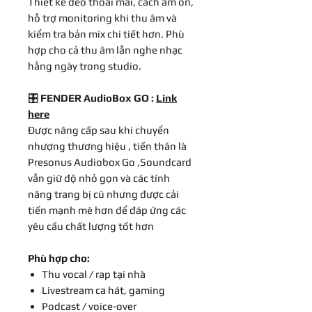
Thiết kế đeo thoải mái, cách âm ổn,
hỗ trợ monitoring khi thu âm và
kiểm tra bản mix chi tiết hơn. Phù
hợp cho cả thu âm lẫn nghe nhạc
hằng ngày trong studio.
🎛️
FENDER AudioBox GO :
Link
here
Được nâng cấp sau khi chuyển
nhượng thương hiệu , tiền thân là
Presonus Audiobox Go ,Soundcard
vẫn giữ độ nhỏ gọn và các tính
năng trang bị cũ nhưng được cải
tiến mạnh mẽ hơn để đáp ứng các
yêu cầu chất lượng tốt hơn
Phù hợp cho:
Thu vocal / rap tại nhà
Livestream ca hát, gaming
Podcast / voice-over