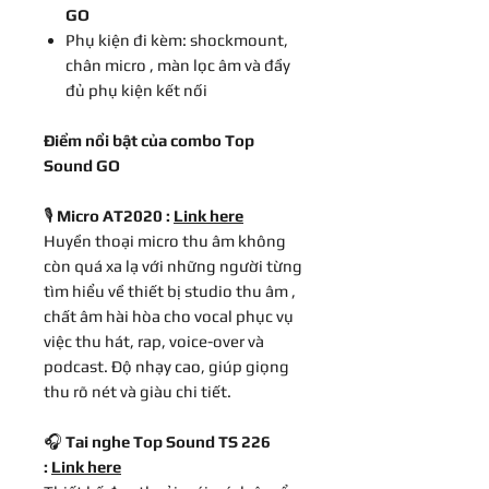
GO
Phụ kiện đi kèm: shockmount,
chân micro , màn lọc âm và đầy
đủ phụ kiện kết nối
Điểm nổi bật của combo Top
Sound GO
🎙️
Micro AT2020 :
Link here
Huyền thoại micro thu âm không
còn quá xa lạ với những người từng
tìm hiểu về thiết bị studio thu âm ,
chất âm hài hòa cho vocal phục vụ
việc thu hát, rap, voice-over và
podcast. Độ nhạy cao, giúp giọng
thu rõ nét và giàu chi tiết.
🎧
Tai nghe Top Sound TS 226
:
Link here