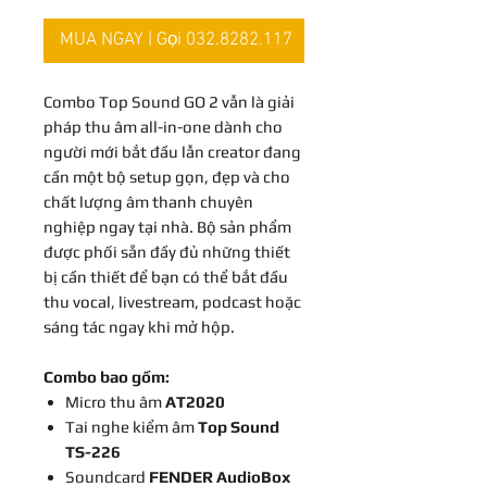
MUA NGAY | Gọi 032.8282.117
Combo Top Sound GO 2 vẫn là giải
pháp thu âm all-in-one dành cho
người mới bắt đầu lẫn creator đang
cần một bộ setup gọn, đẹp và cho
chất lượng âm thanh chuyên
nghiệp ngay tại nhà. Bộ sản phẩm
được phối sẵn đầy đủ những thiết
bị cần thiết để bạn có thể bắt đầu
thu vocal, livestream, podcast hoặc
sáng tác ngay khi mở hộp.
Combo bao gồm:
Micro thu âm
AT2020
Tai nghe kiểm âm
Top Sound
TS-226
Soundcard
FENDER AudioBox