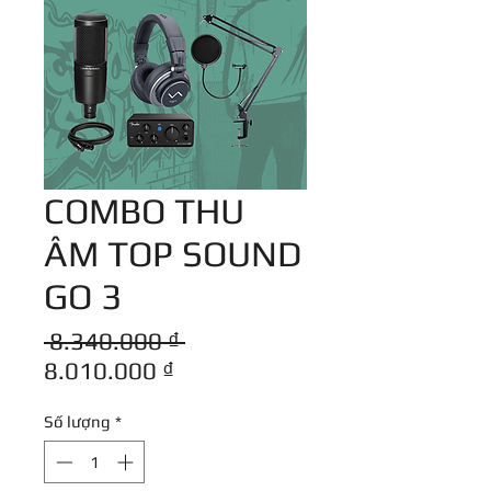
COMBO THU
ÂM TOP SOUND
GO 3
Giá
 8.340.000 ₫ 
Giá
thông
8.010.000 ₫
bán
thường
Số lượng
*
rẻ