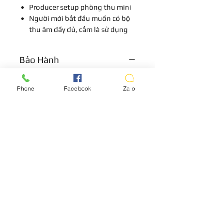
Producer setup phòng thu mini
Người mới bắt đầu muốn có bộ
thu âm đầy đủ, cắm là sử dụng
Bảo Hành
Bảo hành 1 năm với Soundcard , tai
Phone
Facebook
Zalo
nghe , micro , bảo hành 7 ngày với
phụ kiện
LIÊN HỆ
Vui lòng gọi trước khi đến mua hàng:
Địa chỉ: S8, đường số 16 - P3 - Q.Bình
Thạnh - TP.HCM