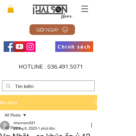
GỌI NGAY
Chính sách
HOTLINE :
036.491.5071
Bài đăng
All Posts
nhannam331
All Posts
20 thg 6, 2023
1 phút đọc