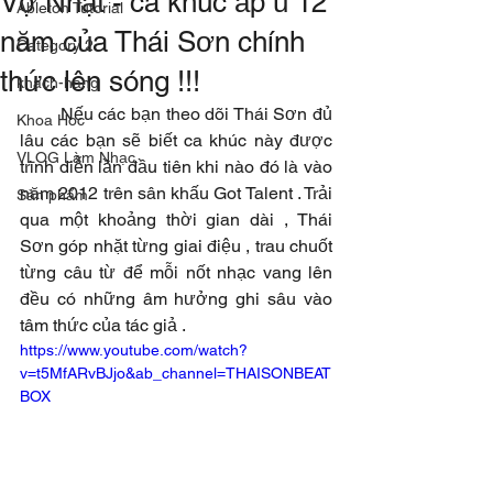
Vợ Nhặt - ca khúc ấp ủ 12
Ableton Tutorial
năm của Thái Sơn chính
Category 2
thức lên sóng !!!
khach-hang
        Nếu các bạn theo dõi Thái Sơn đủ 
Khoa Hoc
lâu các bạn sẽ biết ca khúc này được 
VLOG Làm Nhạc
trình diễn lần đầu tiên khi nào đó là vào 
năm 2012 trên sân khấu Got Talent . Trải 
Sản phẩm
qua một khoảng thời gian dài , Thái 
Sơn góp nhặt từng giai điệu , trau chuốt 
từng câu từ để mỗi nốt nhạc vang lên 
đều có những âm hưởng ghi sâu vào 
tâm thức của tác giả . 
https://www.youtube.com/watch?
v=t5MfARvBJjo&ab_channel=THAISONBEAT
BOX