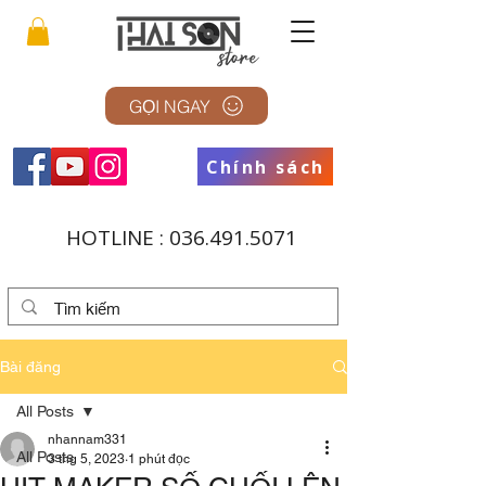
GỌI NGAY
Chính sách
HOTLINE :
036.491.5071
Bài đăng
All Posts
nhannam331
All Posts
3 thg 5, 2023
1 phút đọc