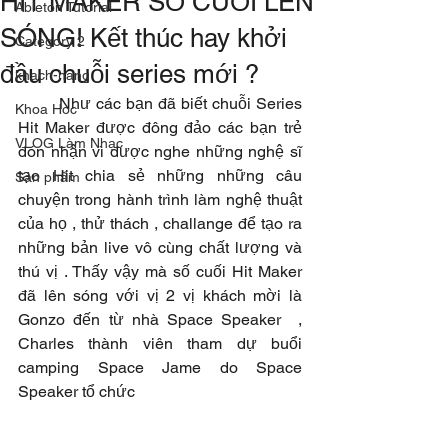
HIT MAKER SỐ CUỐI LÊN
Ableton Tutorial
SÓNG! Kết thúc hay khởi
Category 2
đầu chuỗi series mới ?
khach-hang
	Như các bạn đã biết chuỗi Series 
Khoa Hoc
Hit Maker được đông đảo các bạn trẻ 
VLOG Làm Nhạc
đón nhận vì được nghe những nghệ sĩ 
tạo Hit chia sẻ những những câu 
Sản phẩm
chuyện trong hành trình làm nghệ thuật 
của họ , thử thách , challange để tạo ra 
những bản live vô cùng chất lượng và 
thú vị . Thấy vậy mà số cuối Hit Maker 
đã lên sóng với vị 2 vị khách mời là 
Gonzo đến từ nhà Space Speaker  , 
Charles thành viên tham dự buổi 
camping Space Jame do Space 
Speaker tổ chức